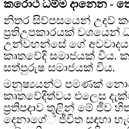
කරොථ ධම්ම දානෙන
- ත
නිතර සිව්පසයෙන් උදව් කර
ප්‍රතිඋපකාරයක් වශයෙන් 
උන්වහන්සේ ගේ අවවාදය 
කෘතවේදි සමාජයක් විය.
ක
සත්පුරුෂ සමාජයක් විය.
මනුෂ්‍යයන්ට පමණක් නොව
කෘතවේදිත්වය එලෙස දැක්
ප්‍රතිපදාව තුළින් මේ ජීව හ
දෙනාගේ් ජීවිත සඳහා
හැ