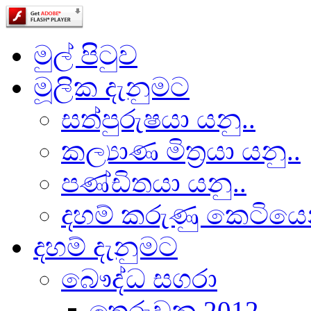
මුල් පිටුව
මූලික දැනුමට
සත්පුරුෂයා යනු..
කල්‍යාණ මිත්‍රයා යනු..
පණ්ඩිතයා යනු..
දහම් කරුණු කෙටියෙ
දහම් දැනුමට
බෞද්ධ සගරා
තෙරුවන 2012