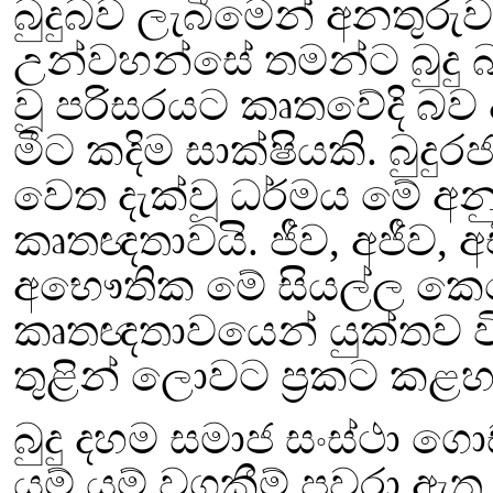
බුදුබව ලැබීමෙන් අනතුරුව
උන්වහන්සේ තමන්ට බුදු 
වූ පරිසරයට කෘතවේදි බව 
මීට කදිම
සාක්ෂියකි. බුදු
වෙත දැක්වූ ධර්මය මේ අනු
කෘතඥතාවයි. ජීව
,
අජීව
,
අ
අභෞතික මේ සියල්ල
කෙර
කෘතඥතාවයෙන් යුක්තව වි
තුළින් ලොවට
ප්‍රකට කළහ
බුදු දහම සමාජ සංස්ථා 
යම් යම් වගකීම් පවරා ඇත