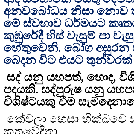
අනවබෝධය නිසා
නොව ත
මේ ස්වභාව ධර්මයට කෘතවේ
කුඹුරේදී හිස් වැසුම් පා 
හේතුවෙනි. බෝග අසුරන 
බෙදන විට එයට තුන්වරක්
සද් යනු යහපත්
,
හොඳ
,
වි
පදයකි. සද්පුරුෂ යනු යහප
විශිෂ්ටයකු වීම සැමදෙනාගේ
කේවලා හෙසා භික්ඛවෙ සප
කතවේදිතා