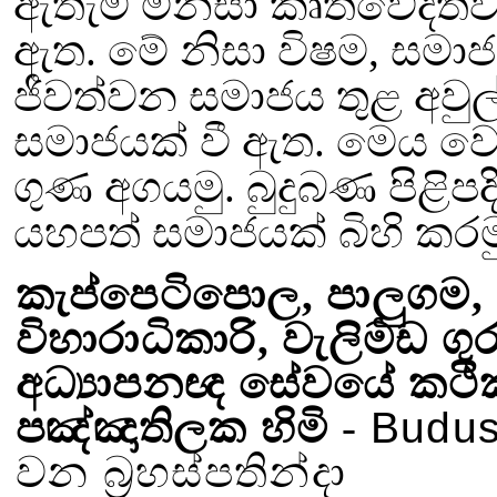
ඇතැම් මිනිසා කෘතවේදි
ඇත. මේ නිසා විෂම
,
සමාජ
ජීවත්වන සමාජය තුළ අවුල් ව
සමාජයක් වී ඇත. මෙය වෙන
ගුණ අගයමු. බුදුබණ පිළිපදිම
යහපත් සමාජයක් බිහි කරම
කැප්පෙටිපොල
,
පාලුගම
,
විහාරාධිකාරි
,
වැලිමඩ ගුර
අධ්‍යාපනඥ සේවයේ කථික
පඤ්ඤාතිලක හිමි
-
Budusa
වන බ්‍රහස්පතින්දා