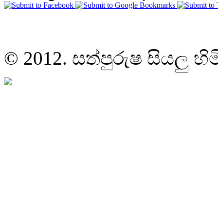
© 2012. සත්පුරුෂ සියලු හි