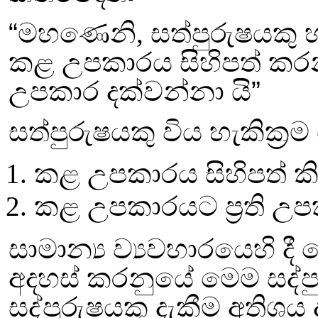
“
මහණෙනි
,
සත්පුරුෂයකු 
කළ උපකාරය සිහිපත් කර
උපකාර දක්වන්නා යි
”
සත්පුරුෂයකු විය හැකික්‍ර
1. කළ උපකාරය සිහිපත් කි
2. කළ උපකාරයට ප්‍රති උප
සාමාන්‍ය ව්‍යවහාරයෙහි ද
අදහස් කරනුයේ මෙම සද්ප
සද්පුරුෂයකු දැකීම අතිශය 