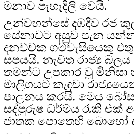
මනාව පැහැදිලි වෙයි.
උන්වහන්සේ දඹදිව රජ කුල
සේනාවට අසුව පැන යන්න
දනව්වක ගම්වැසියෙකු එතු
සපයයි. නැවත
රාජ්‍ය බලය
තමන්ට උපකාර වූ මිනිසා 
මාලිගයට කැඳවා රාජ්‍යය
පාලනය කරයි. මෙය බෝස
සද්පුරුෂ ධර්මය රැකි එක්
ජාතක පොතෙහි බොහෝ 