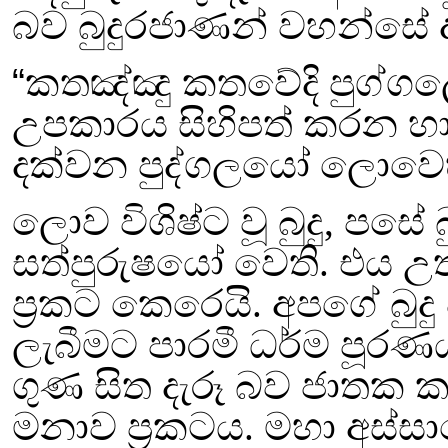
බව
බුදුරජාණන් වහන්සේ
“
කතඤ්ඤු කතවේදි පුග්ගල
උපකාරය සිහිපත් කරන 
දක්වන පුද්ගලයෝ ලොවෙහි 
ලොව විශිෂ්ට වූ බුදු
,
පසේ බු
සත්පුරුෂයෝ වෙති. එය
උත
ප්‍රකට කෙරෙයි. අපගේ බුද
ලැබීමට
පාරමී ධර්ම පූරණය
ගුණ සිත දැරූ බව ජාතක
මනාව ප්‍රකටය. මහා අස්