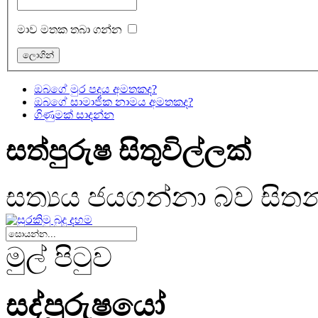
මාව මතක තබා ගන්න
ඔබගේ මුර පදය අමතකද?
ඔබගේ සාමාජික නාමය අමතකද?
ගිණුමක් සාදන්න
සත්පුරුෂ සිතුවිල්ලක්
සත්‍යය ජයගන්නා බව සිතන
මුල් පිටුව
සද්පුරුෂයෝ