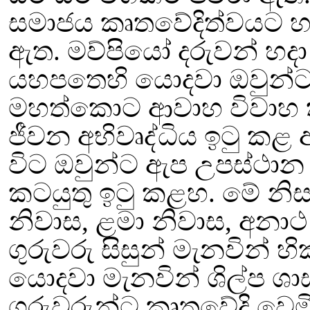
සමාජය කෘතවේදිත්වයට 
ඇත. මව්පියෝ දරුවන්
හදා
යහපතෙහි යොදවා ඔවුන්ට ශ
මහත්කොට ආවාහ විවාහ ක
ජීවන අභිවෘද්ධිය ඉටු කළ
විට ඔවුන්ට ඇප උපස්ථාන 
කටයුතු ඉටු කළහ.
මේ නිස
නිවාස
,
ළමා නිවාස
,
අනාථ
ගුරුවරු සිසුන් මැනවින් හි
යොදවා මැනවින් ශිල්ප
ශාස
ගුරුවරුන්ට කෘතවේදි වෙමි