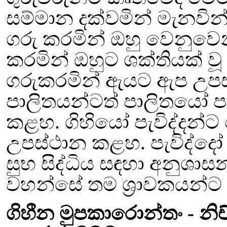
සම්මාන දක්වමින් මැනවින් 
ගරු කරමින් ඔහු වෙනුවෙ
කරමින් ඔහුට ශක්තියක් වූ 
ගරුකරමින් ඇයට ඇප උ
පාලිතයන්ටත් පාලිතයෝ 
කළහ. ගිහියෝ පැවිද්දන්ට
උපස්ථාන කළහ. පැවිද්දෝ
සුභ සිද්ධිය සඳහා අනුශාසන
වහන්සේ තම ශ්‍රාවකයන
ගිහීන මුපකාරොන්තං
- නි