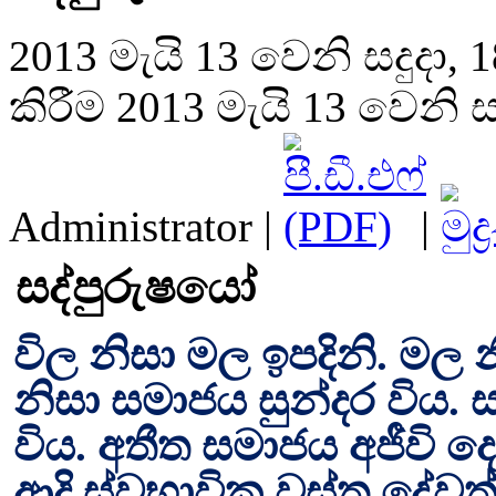
2013 මැයි 13 වෙනි සදුදා, 1
කිරීම 2013 මැයි 13 වෙනි සද
Administrator
|
|
සද්පුරුෂයෝ
විල නිසා මල ඉපදිනි. මල නි
නිසා සමාජය සුන්දර විය. 
විය. අතීත සමාජය අජීවි ද
ආදි ස්වභාවික වස්තු දේව