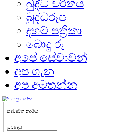
බුද්ධ චරිතය
බුද්ධරූප
දහම් පත්‍රිකා
බොදු රූ
අපේ සේවාවන්
අප ගැන
අප අමතන්න
සාමාජික නාමය
මුරපදය