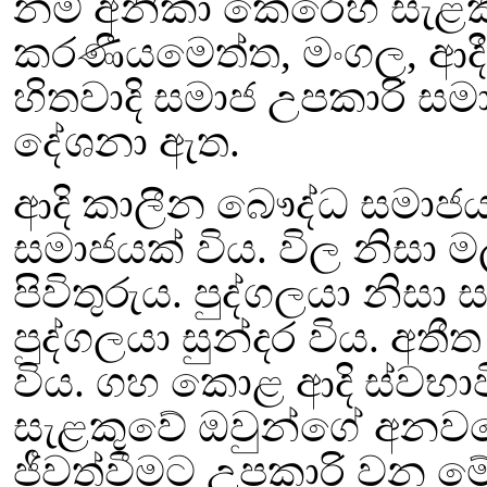
නම් අනිකා කෙරෙහි සැළකිල
කරණීයමෙත්ත
,
මංගල
,
ආදී
හිතවාදි සමාජ උපකාරි ස
දේශනා ඇත.
ආදි කාලීන බෞද්ධ සමාජ
සමාජයක් විය. විල නිසා ම
පිවිතුරුය. පුද්ගලයා නිසා
පුද්ගලයා සුන්දර
විය. අතී
විය. ගහ කොළ ආදි ස්වභා
සැළකුවේ ඔවුන්ගේ අන
ජීවත්වීමට උපකාරි වන ම