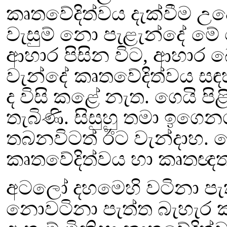
කෘතවේදිත්වය දැක්වීම උදෙසා
වැසුම් නො පැළැන්දේ මේ
ආහාර පිසින විට
,
ආහාර බ
වැන්දේ
කෘතවේදිත්වය සඳහා
ද විසි කළේ නැත. ගෙයි ප
තැබිණි. සිසුහු තමා ඉගෙ
තබනවිටත් ඊට
වැන්දාහ. 
කෘතවේදිත්වය හා කෘතඥ
අටලෝ දහමෙහි වටිනා පැ
නොවටිනා පැත්ත බැහැර 