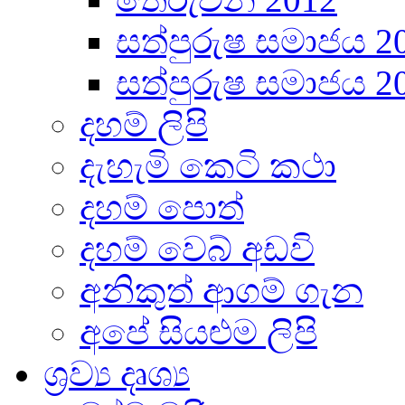
සත්පුරුෂ සමාජය 2
සත්පුරුෂ සමාජය 2
දහම් ලිපි
දැහැමි කෙටි කථා
දහම් පොත්
දහම් වෙබ් අඩවි
අනිකුත් ආගම් ගැන
අපේ සියළුම ලිපි
ශ්‍රව්‍ය දෘශ්‍ය