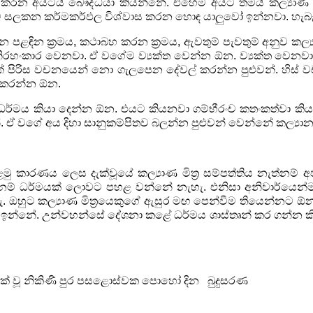
 කරන අයටයි බෞද්ධයා
කියන්නේ. එහෙම අයට තමයි කල්‍යාණ ම
යන්ට සලකන
කර්මකර්ඵල විශ්වාස කරන හොඳ යාලුවෝ ඉන්නවා. හැබැයි
ීන පළඳින ක්‍රමය
,
කථාබහ කරන ක්‍රමය
,
ඇවතුම් පැවතුම් අනුව කල්‍යාණ
ිරහංකාර වෙනවා. ඒ වගේම ව්‍යක්ත වෙන්න ඕන. ව්‍යක්ත වෙනව
 පිරිස
වචනයෙන් නො ගැලපෙන දේවල් කරන්න පුළුවන්. හිස් ව
කරන්න ඕන.
 ධර්මය කියා දෙන්න ඕන. එයට
කියනවා ගම්භීරංච කතංකත්වා කි
්. ඒ වගේ අය දිහා
සානුකම්පිතව බලන්න පුළුවන් වෙන්නේ කල්‍යාන 
පළමු කාරණය ලෙස දැක්වූයේ
කල්‍යාණ මිත්‍ර සම්පත්තිය නැත්නම
ැත්නම් ධර්මයක් ලොවට පහළ
වන්නේ නැහැ. එනිසා අනිවාර්යෙන්ම 
. ඔහුට කල්‍යාණ
මිත්‍රයෙකුගේ ඇසුර මඟ පෙන්වීම තියෙන්නට ඕන
ඉන්නේ. උන්වහන්සේ දේශනා කළේ ධර්මය ශාස්තෘන් කර ගන්න කිය
ක් වූ නිකිණි පුර පසළොස්වක
පොහෝ දින
බුදුසරණ