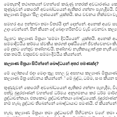
මෙතැනදී තථාගතයන් වහන්සේ කරුණු හතරක් අවධාරණය කොට
තුණුරුවන් කෙරෙහි අවබෝධයෙන් ඇතිකර ගන්නා පැහැදීමයි. වි
කල්‍යාණ මිත්‍රයා
‘
සීල ගුණයෙන්
’
යුක්තයි. කය වචනය හික්මවා ව
සමහර අය ඉන්නවා තමා විතරයි දන් දෙන්නේ. අනෙක් අයව ස
උදා වෙන්නේ. පින් කියන දේ බෙදා හරිනවිට වැඩි වෙනවා. කල්‍යාණ
ඊළඟට කල්‍යාණ මිත්‍රයා
‘
සම්මා දිට්ඨියෙන්
’
යුක්තයි. අනෙක් අය
සම්මාදිට්ඨිය කර්මය ස්වකීය කරගත් දෘෂ්ඨියෙන් ජීවත්වෙනවා ක
මේ දුකට හේතුව තණ්හාවයි. තණ්හාව නැතිකළොත් දුක
නැති ව
එක තමයි. චතුසච්ච සම්මා දිට්ඨිය කියන්නේ.
කල්‍යාණ මිත්‍රයා සිටින්නේ බෞද්ධයන් අතර පමණක්ද
?
මේ ලෝකයේ එදා මෙදා තුළ පහල වූ අසහාය කල්‍යාණ මිත්‍රයාණ
කල්‍යාණ මිත්‍ර සේවනය කියන්නේ් මේ බුද්ධ
,
ධම්ම
,
සංඝ කියන තු
තුණුරුවන් කෙරෙහි අවබෝධයෙන් ඇතිකර ගන්නා පැහැදීම
,
ව
පත්වූ බුදුරජාණන් වහන්සේ ධර්මය අනුගමනය කර ධර්ම මාර
ශ්‍රද්ධාවන්තයා. එතකොට ශ්‍රද්ධාවන්තයා බෞද්ධයෙක්. බුදුරජා
නම් හැබෑ ශ්‍රද්ධාව තිබෙන්නේ බෞද්ධායාට පමණයි. ඒ කියන්නේ
හැබෑ කල්‍යාණ මිත්‍රයා තමා ශ්‍රද්ධාවෙහි පිහිටනවා වගේ ත