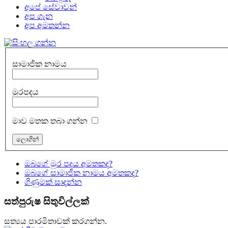
අපේ සේවාවන්
අප ගැන
අප අමතන්න
සාමාජික නාමය
මුරපදය
මාව මතක තබා ගන්න
ඔබගේ මුර පදය අමතකද?
ඔබගේ සාමාජික නාමය අමතකද?
ගිණුමක් සාදන්න
සත්පුරුෂ සිතුවිල්ලක්
සත්‍යය පාරමිතාවක් කරගන්න.