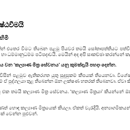
ෂ්ඨවීමයි
හිමි
න් එතෙර වීමට තිබෙන පළමු පියවර
තමයි සෝතාපත්තියට පත්වී
 ධම්මානුධම්ම පටිපදාවයි.
මෙයින් අද අපි සාකච්ඡා කරන්නේ කල්‍
ංගය වන
‘
කල්‍යාණ මිත්‍ර
සේවනය
’
යනු කුමක්දැයි පහදා දෙන්න.
සින් පළමුව ඇතිකරගත යුතු
සුදුසුකම් කීපයක් තියෙනවා. විශේ
ඒ පුද්ගලයා තුළ
තිබෙන්න ඕන ලක්ෂණ හතරක් තිබෙනවා. ඒවා කි
ක තමයි කල්‍යාණ මිත්‍ර
සේවනය.
‘
කල්‍යාණ මිත්‍රයා
’
කියන්නේ ඕන
් හොඳ කල්‍යාණ මිත්‍රයෙක්
කියලා. ඒකත් වැරැදියි. අන්‍යාගමිකය
ෙක් වෙන්න
පුළුවන්.