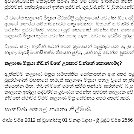
අවබෝධයෙන් තෙරුවන් සරණ ගිය මේ ධර්ම මාර්ගයේ ගමන්
පු‍්‍රළුවන්. සත්පුරුෂයෝ ඉන්න පුළුවන්. ගුරුවරුන්ට වැඩිිහිටි
ඒ වගේම කල්‍යාණ මිත්‍රයා පි‍්‍රයශීලි පුද්ගලයෙක් වෙන්න ඕන. අඳ
අයගේ ගෞරව සම්භාවනාවට පාත්‍ර වෙනවා. ඔහුගේ පැවැත්ම
න
කරන්න පුළුවන්කම. ඉවසන සුළු කෙනෙක් වෙන්න ඕන. අනෙක්
කල්‍යාණ මිත්‍රයා කුපිත වෙන්න හොඳ නැහැ. වචනය ඉවසීම පුරුදු
ඊළඟට සරල තැනින් පටන් ගෙන ක්‍රමයෙන් ගැඹුරුට යන ලෙස
නැහැ. වැරැදි මානසිකත්ව තියෙන පුද්ගලයන් හමු වෙන්න පුළුවන
කල්‍යාණ මිත්‍රයා නිවන් මගේ උපකාර වන්නේ කොහොමද
?
ඇත්තටම කල්‍යාණ මිත්‍රය සම්පත්තිය සෝතාපන්න අංග අතර 
බුදුරජාණන් වහන්සේ නමැති කල්‍යාණ මිත්‍රයා පහල වූයේ න
තියෙන්න ඕන. නිවන් මගේ ගමන් කිරීම තනියම කරන්නට බැහැ
කාලයක ඉපදිලා සද්ධර්මය ශ්‍රවණය කරන්න පුළුවන් කාලයක අපි
නිවනේ ස්ථාවර වීමට කල්‍යාණ මිත්‍ර සේවනය අපට
අත්‍යවශ්‍යයි.
සාකච්ඡා කෙළේ නයනා නිල්මිණි
රාජ්‍ය වර්ෂ
2012
ක් වූ
ගෝස්තු
01
වනදා බදාදා
-
ශ්‍රී බුද්ධ වර්ෂ
2556