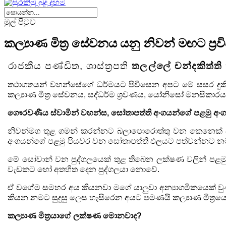
මුල් පිටුව
කල්‍යාණ මිත්‍ර සේවනය යනු නිවන් මඟට ප්‍රවි
රාජකීය පණ්ඩිත
,
ශාස්ත්‍රපති
තලල්ලේ චන්දකිත්ති 
තථාගතයන් වහන්සේගේ ධර්මයට පිවිසෙන අපට මේ සසර දුකි
කල්‍යාණ මිත්‍ර සේවනය
,
සද්ධර්ම ශ්‍රවණය
,
යෝනිසෝ මනසිකාරය හා
ගෞරවණීය ස්වාමින් වහන්ස
,
සෝතාපත්ති අංගයන්ගේ පළමු අ
නිවන්මග තුළ ගමන් කරන්නට බලාපොරොත්තු වන කෙනෙක් වි
අංගයන්ගේ පළමු පියවර වන සෝතාපත්ති ඵලයට පත්වන්නට නම් 
මේ සෝවාන් වන පුද්ගලයෙක් තුළ තිබෙන ලක්ෂණ වලින් පළමු එ
වැඩකට හෝ අතහිත දෙන පුද්ගලයා නොවේ.
ඒ වගේම සමහර අය කියනවා මගේ යාලුවා අන්‍යාගමිකයෙක් වුණත
කියන නමට සුදුසු ලෙස හැසිරෙන අයට පමණයි කල්‍යාණ මිත්‍රය
කල්‍යාණ මිත්‍රයාගේ ලක්ෂණ මොනවාද
?