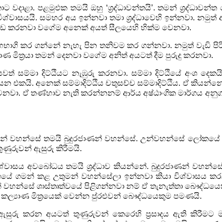
 වදාළා. පළමුඑක තමයි ඔහු
‘
ශ්‍රද්ධාවන්තයි
’
.
තමන් ශ්‍රද්ධාවන්ත
ශ්වාසයයි.
සමහර අය ඉන්නවා තමා ශ්‍රද්ධාවෙහි ඉන්නවා. නමුත
ැඩ
කරනවා වගේම අනෙක් අයත් සීලයෙහි හික්ම වෙනවා.
හභාගි කර ගන්නේ නැහැ පින
තනිවම කර ගන්නවා. නමුත් වැඩි ප
 මිත්‍රයා
තමන් දෙනවා වගේම අනිත් අයටත් දීම පුරුදු කරනවා.
වත් සම්මා දිට්ඨියට
නැඹුරු කරනවා. සම්මා දිට්ඨියේ අංශ දෙකය
ියන එකයි.
අනෙක් සම්මාදිට්ඨිය චතුසච්ච සම්මාදිට්ඨිය. ඒ කියන්නේ 
ෙනවා. ඒ තණ්හාව නැති කරන්නනම් ආර්ය අෂ්ඨාංගික මාර්ගය අ
න් වහන්සේ තමයි බුදුරජාණන්
වහන්සේ. උන්වහන්සේ ලෝකයේ පහ
ණුරුවන් ඇසුරු කිරීමයි.
ිශ්වාසය අවබෝධය තමයි
ශ්‍රද්ධාව කියන්නේ. බුදුරජාණන් වහන්
්ගයේ ගමන් කළ
උතුමන් වහන්සේලා ඉන්නවා කියා විශ්වාසය 
ණන් වහන්සේ
ශාස්තෘත්වයේ පිළිගන්නවා නම් ඒ තැනැත්තා බෞද්ධයෙක
කල්‍යාණ මිත්‍රයෙක් වෙන්න පු‍්‍රළුවන් බෞද්ධයෙකුම පමණයි.
මා ඇසුරු කරන අයටත්
තුණුරුවන් කෙරෙහි ප්‍රසාදය ඇති කිරීමට 