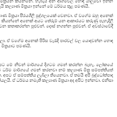
ිත්‍රයන් කියන්නේ. හැබැයි අන් ආගම්වල හොඳ යාලුවෝ
ඉන්න
 කල්‍යාණ මිත්‍රයා ඉන්නේ මේ ධර්මය
තුළ පමණයි.
 මිත්‍රයා පි‍්‍රයශීලි පුද්ගලයෙක්
වෙනවා. ඒ වගේම ඔහු අනෙක්
ා කියන්නේ අනෙක් අයට තේරුම්
යන ආකාරයට කරුණු පැහැදිලි
චන කතාකරන්න පුළුවන්. දොස් නගන්න
පුළුවන්. ඒ අවස්ථාවේදී
යලා. ඒ වගේම අනෙක් පිරිස වැරැදි පාරවල් වල යොදවන්න හොඳ
මිත්‍රයාට පමණයි.
් අපට මේ නිවන් මාර්ගයේ දිගටම ගමන් කරන්න බැහැ.
ලෝකයේ
ධර්ම මාර්ගයේ ගමන් කරනවා නම් කල්‍යාණ මිත්‍ර
සම්පත්තියත්
. අපට ඒ සම්පත්තිය ලැබිලා තියෙනවා. ඒ
තමයි අපි බුද්ධෝත්පාද
ලයි. ඒ ධර්මය නමැති කල්‍යාණ
මිත්‍රයා අද අපිට ඉන්නවා. එනිසා