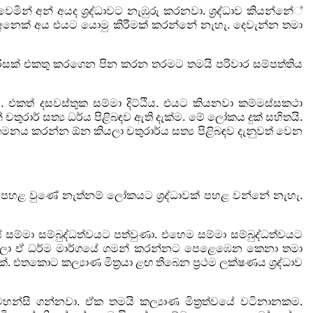
 වෙමින් අන් අයද ශ්‍රද්ධාවට නැඹුරු කරනවා.
ශ්‍රද්ධාව කියන්නේ්
් අනෙක් අය එයට යොමු කිරීමක් කරන්නේ
නැහැ. දෙවැන්න තමා
ිරිසක් එකතු කරගෙන පින කරන තරමට තමයි පරිවාර
සම්පත්තිය
ි. එකත් දසවස්තුක සම්මා දිට්ඨිය. එයට කියනවා
කම්මස්සකථා
චතුරාර් සත්‍ය ධර්ය පිළිබඳව
ඇති දැක්ම. මේ ලෝකය දුක් සහිතයි.
නුගමනය කරන්න ඕන කියලා
චතුරාර්ය සත්‍ය පිළිබඳව දැනුවත් වෙන
ළ වුණේ නැත්නම් ලෝකයට ශ්‍රද්ධාවක් පහළ වන්නේ නැහැ.
සේ සම්මා සම්බුද්ධත්වයට පත්වුණා. එහෙම සම්මා
සම්බුද්ධත්වයට
කරලා ඒ ධර්ම මාර්ගයේ ගමන් කරන්නට පෙළෙඹෙන
කෙනා තමා
්. එතකොට කල්‍යාණ මිත්‍රයා ළඟ තිබෙන
ප්‍රථම ලක්ෂණය ශ්‍රද්ධාව
මහන්සි ගන්නවා. ඒක තමයි කල්‍යාණ මිත්‍රත්වයේ
වටිනානකම.