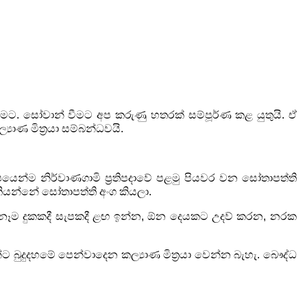
මට. සෝවාන් වීමට අප කරුණු හතරක් සම්පූර්ණ කළ යුතුයි. ඒ
යාණ මිත්‍රයා සම්බන්ධවයි.
ෂයෙන්ම නිර්වාණගාමි ප්‍රතිපදාවේ පළමු පියවර වන
සෝතාපත්ති
යන්නේ සෝතාපත්ති අංග කියලා.
ෑම දුකකදී සැපකදී ළඟ ඉන්න
,
ඕන දෙයකට උදව් කරන
,
නරක
න්ට බුදුදහමේ පෙන්වාදෙන කල්‍යාණ මිත්‍රයා වෙන්න
බැහැ. බෞද්ධ