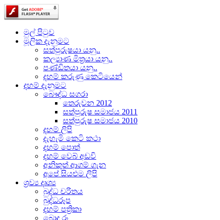
මුල් පිටුව
මූලික දැනුමට
සත්පුරුෂයා යනු..
කල්‍යාණ මිත්‍රයා යනු..
පණ්ඩිතයා යනු..
දහම් කරුණු කෙටියෙන්
දහම් දැනුමට
බෞද්ධ සගරා
තෙරුවන 2012
සත්පුරුෂ සමාජය 2011
සත්පුරුෂ සමාජය 2010
දහම් ලිපි
දැහැමි කෙටි කථා
දහම් පොත්
දහම් වෙබ් අඩවි
අනිකුත් ආගම් ගැන
අපේ සියළුම ලිපි
ශ්‍රව්‍ය දෘශ්‍ය
බුද්ධ චරිතය
බුද්ධරූප
දහම් පත්‍රිකා
බොදු රූ